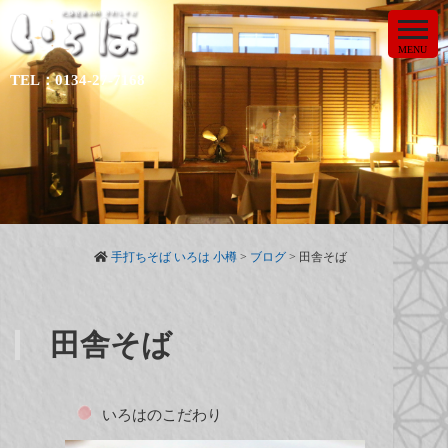
MENU
TEL：0134-27-7168
手打ちそば いろは 小樽
>
ブログ
>
田舎そば
田舎そば
いろはのこだわり