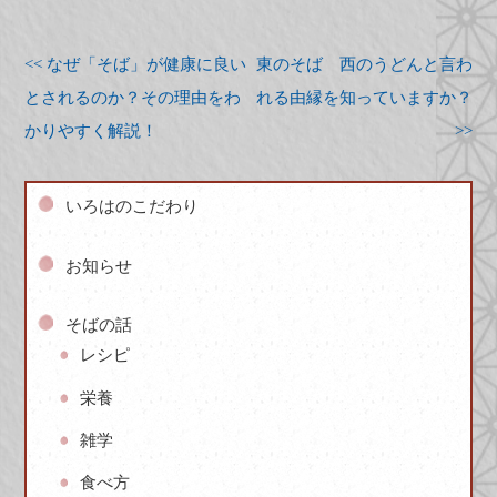
<< なぜ「そば」が健康に良い
東のそば 西のうどんと言わ
とされるのか？その理由をわ
れる由縁を知っていますか？
かりやすく解説！
>>
いろはのこだわり
お知らせ
そばの話
レシピ
栄養
雑学
食べ方