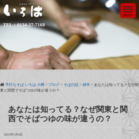
MENU
TEL：0134-27-7168
手打ちそば いろは 小樽
>
ブログ
>
そばの話
>
雑学
>
あなたは知ってる？なぜ関
東と関西でそばつゆの味が違うの？
あなたは知ってる？なぜ関東と関
西でそばつゆの味が違うの？
2021年1月4日